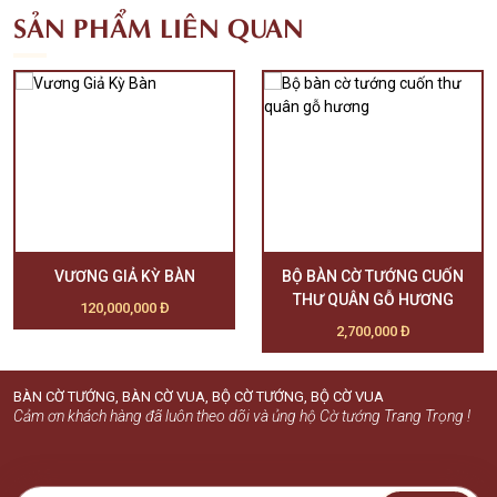
SẢN PHẨM LIÊN QUAN
VƯƠNG GIẢ KỲ BÀN
BỘ BÀN CỜ TƯỚNG CUỐN
THƯ QUÂN GỖ HƯƠNG
120,000,000 Đ
2,700,000 Đ
BÀN CỜ TƯỚNG, BÀN CỜ VUA, BỘ CỜ TƯỚNG, BỘ CỜ VUA
Cảm ơn khách hàng đã luôn theo dõi và ủng hộ Cờ tướng Trang Trọng !