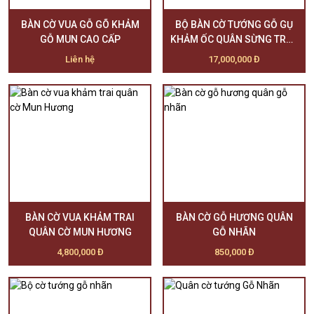
BÀN CỜ VUA GỖ GÕ KHẢM
BỘ BÀN CỜ TƯỚNG GỖ GỤ
GỖ MUN CAO CẤP
KHẢM ỐC QUÂN SỪNG TRÂU
ĐEN + TRẮNG
Liên hệ
17,000,000 Đ
BÀN CỜ VUA KHẢM TRAI
BÀN CỜ GỖ HƯƠNG QUÂN
QUÂN CỜ MUN HƯƠNG
GỖ NHÃN
4,800,000 Đ
850,000 Đ