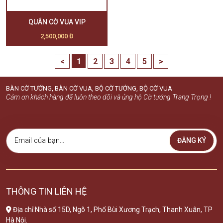
QUÂN CỜ VUA VIP
2,500,000 Đ
<
1
2
3
4
5
>
BÀN CỜ TƯỚNG, BÀN CỜ VUA, BỘ CỜ TƯỚNG, BỘ CỜ VUA
Cảm ơn khách hàng đã luôn theo dõi và ủng hộ Cờ tướng Trang Trọng !
ĐĂNG KÝ
THÔNG TIN LIÊN HỆ
Địa chỉ:Nhà số 15D, Ngõ 1, Phố Bùi Xương Trạch, Thanh Xuân, TP
Hà Nội.