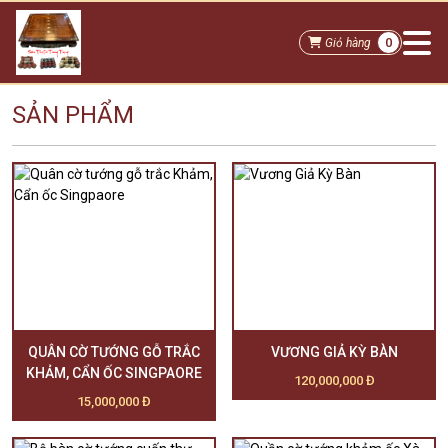
0
Giỏ hàng
SẢN PHẨM
QUÂN CỜ TƯỚNG GỖ TRẮC
VƯƠNG GIẢ KỲ BÀN
KHẢM, CẨN ỐC SINGPAORE
120,000,000 Đ
15,000,000 Đ