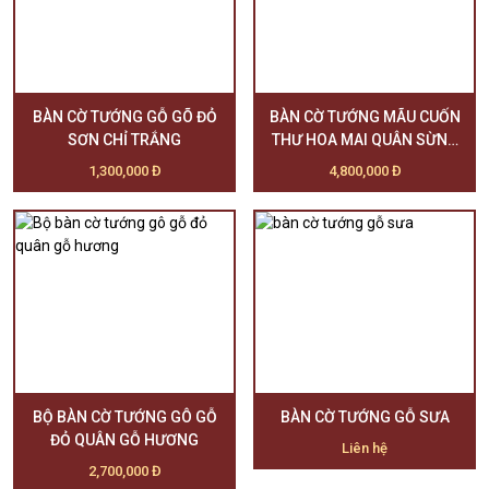
BÀN CỜ TƯỚNG GỖ GÕ ĐỎ
BÀN CỜ TƯỚNG MÃU CUỐN
SƠN CHỈ TRẮNG
THƯ HOA MAI QUÂN SỪNG
TRÂU ĐEN - TRẮNG
1,300,000 Đ
4,800,000 Đ
BỘ BÀN CỜ TƯỚNG GÔ GỖ
BÀN CỜ TƯỚNG GỖ SƯA
ĐỎ QUÂN GỖ HƯƠNG
Liên hệ
2,700,000 Đ