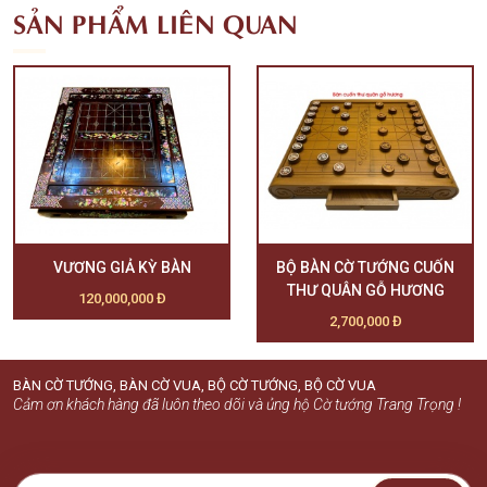
SẢN PHẨM LIÊN QUAN
VƯƠNG GIẢ KỲ BÀN
BỘ BÀN CỜ TƯỚNG CUỐN
THƯ QUÂN GỖ HƯƠNG
120,000,000 Đ
2,700,000 Đ
BÀN CỜ TƯỚNG, BÀN CỜ VUA, BỘ CỜ TƯỚNG, BỘ CỜ VUA
Cảm ơn khách hàng đã luôn theo dõi và ủng hộ Cờ tướng Trang Trọng !