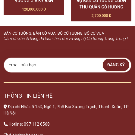
VƯƠNG GIẢ KỲ BÀN
BỘ BÀN CỜ TƯỚNG CUỐN
THƯ QUÂN GỖ HƯƠNG
120,000,000 Đ
2,700,000 Đ
BÀN CỜ TƯỚNG, BÀN CỜ VUA, BỘ CỜ TƯỚNG, BỘ CỜ VUA
Cảm ơn khách hàng đã luôn theo dõi và ủng hộ Cờ tướng Trang Trọng !
ĐĂNG KÝ
THÔNG TIN LIÊN HỆ
Địa chỉ:Nhà số 15D, Ngõ 1, Phố Bùi Xương Trạch, Thanh Xuân, TP
Hà Nội.
Hotline: 097 112 6568