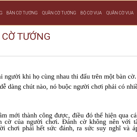
G
BÀN CỜ TƯỚNG
QUÂN CỜ TƯỚNG
BỘ CỜ VUA
QUÂN CỜ VUA
T CỜ TƯỚNG
ai người khi họ cùng nhau thi đấu trên một bàn cờ
dễ dàng chút nào, nó buộc người chơi phải có nhi
tâm mới thành công được, điều đó thể hiện qua c
án cờ của người chơi. Đánh cờ không nên với t
i chơi phải hết sức đánh, ra sức suy nghĩ và á