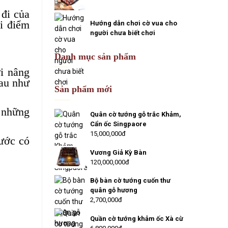
 đi của
ời điểm
Hướng dẫn chơi cờ vua cho
người chưa biết chơi
Danh mục sản phẩm
ơi nâng
au như
Sản phẩm mới
ó những
Quân cờ tướng gỗ trắc Khảm,
Cẩn ốc Singpaore
15,000,000đ
ước có
Vương Giả Kỳ Bàn
120,000,000đ
Bộ bàn cờ tướng cuốn thư
quân gỗ hương
2,700,000đ
Quần cờ tướng khảm ốc Xà cừ