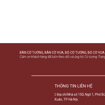
BÀN CỜ TƯỚNG, BÀN CỜ VUA, BỘ CỜ TƯỚNG, BỘ CỜ VUA
Cảm ơn khách hàng đã luôn theo dõi và ủng hộ Cờ tướng Trang
THÔNG TIN LIÊN HỆ
Địa chỉ:Nhà số 15D, Ngõ 1, Phố 
Xuân, TP Hà Nội.