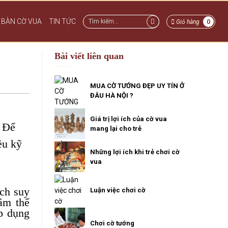
BÀN CỜ VUA
TIN TỨC
0
Giỏ hàng
Bài viết liên quan
MUA CỜ TƯỚNG ĐẸP UY TÍN Ở
ĐÂU HÀ NỘI ?
Giá trị lợi ích của cờ vua
. Để
mang lại cho trẻ
ều kỹ
Những lợi ích khi trẻ chơi cờ
vua
ách suy
Luận việc chơi cờ
âm thế
p dụng
Chơi cờ tướng