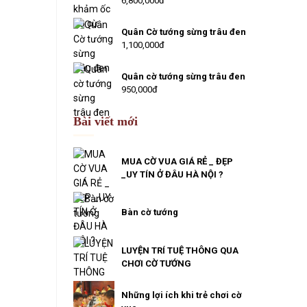
6,800,000đ
Quân Cờ tướng sừng trâu đen
1,100,000đ
Quân cờ tướng sừng trâu đen
950,000đ
Bài viết mới
MUA CỜ VUA GIÁ RẺ _ ĐẸP
_UY TÍN Ở ĐÂU HÀ NỘI ?
Bàn cờ tướng
LUYỆN TRÍ TUỆ THÔNG QUA
CHƠI CỜ TƯỚNG
Những lợi ích khi trẻ chơi cờ