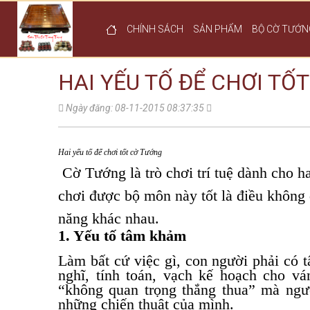
CHÍNH SÁCH
SẢN PHẨM
BỘ CỜ TƯỚN
HAI YẾU TỐ ĐỂ CHƠI TỐ
Ngày đăng: 08-11-2015 08:37:35
Hai yếu tố để chơi tốt cờ Tướng
Cờ Tướng là trò chơi trí tuệ dành cho h
chơi được bộ môn này tốt là điều không 
năng khác nhau.
1. Yếu tố tâm khảm
Làm bất cứ việc gì, con người phải có 
nghĩ, tính toán, vạch kế hoạch cho v
“không quan trọng thắng thua” mà ngườ
những chiến thuật của mình.